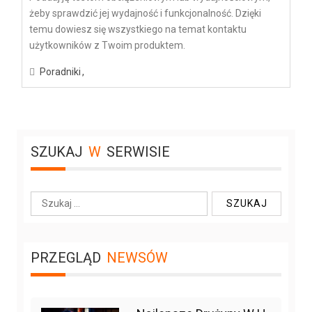
żeby sprawdzić jej wydajność i funkcjonalność. Dzięki
temu dowiesz się wszystkiego na temat kontaktu
użytkowników z Twoim produktem.
Poradniki
SZUKAJ
W
SERWISIE
S
z
u
k
PRZEGLĄD
NEWSÓW
a
j
: