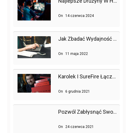
Najlepsze Drużyny W Historii League Of Legends
On
14 czerwca 2024
Jak Zbadać Wydajność Strony Lub Sklepu Internetowego, Czyli Testy Obciążeniowe W Praktyce
On
11 maja 2022
Karolek I SureFire Łączą Siły!
On
6 grudnia 2021
Pozwól Zabłysnąć Swojemu Pokojowi Gier Dzięki Trzem Myszom Surefire
On
24 czerwca 2021