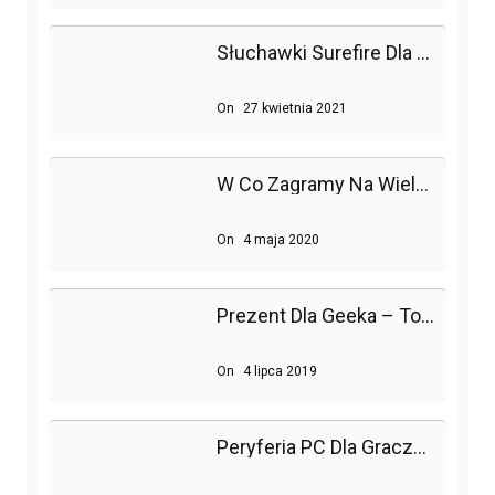
Słuchawki Surefire Dla Prawdziwych Graczy
On
27 kwietnia 2021
W Co Zagramy Na Wielu Platformach?
On
4 maja 2020
Prezent Dla Geeka – To Go Ucieszy!
On
4 lipca 2019
Peryferia PC Dla Graczy – Gdzie Szukać Nowości?