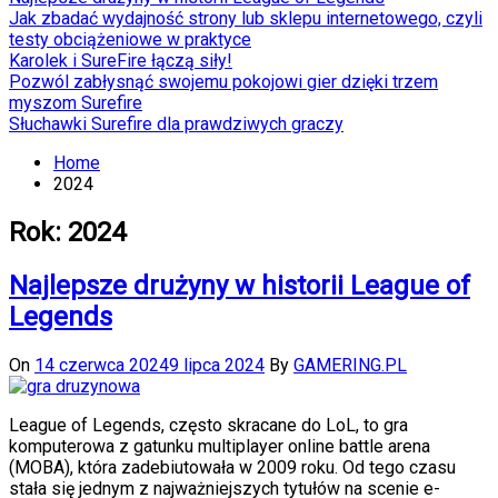
Jak zbadać wydajność strony lub sklepu internetowego, czyli
testy obciążeniowe w praktyce
Karolek i SureFire łączą siły!
Pozwól zabłysnąć swojemu pokojowi gier dzięki trzem
myszom Surefire
Słuchawki Surefire dla prawdziwych graczy
Home
2024
Rok:
2024
Najlepsze drużyny w historii League of
Legends
On
14 czerwca 2024
9 lipca 2024
By
GAMERING.PL
League of Legends, często skracane do LoL, to gra
komputerowa z gatunku multiplayer online battle arena
(MOBA), która zadebiutowała w 2009 roku. Od tego czasu
stała się jednym z najważniejszych tytułów na scenie e-