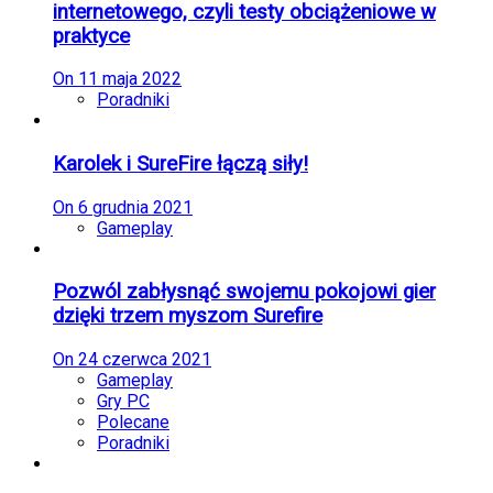
internetowego, czyli testy obciążeniowe w
praktyce
On
11 maja 2022
Poradniki
Karolek i SureFire łączą siły!
On
6 grudnia 2021
Gameplay
Pozwól zabłysnąć swojemu pokojowi gier
dzięki trzem myszom Surefire
On
24 czerwca 2021
Gameplay
Gry PC
Polecane
Poradniki