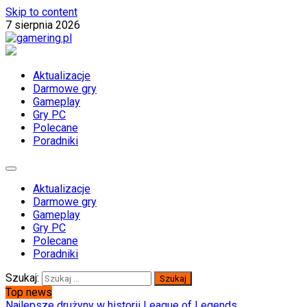
Skip to content
7 sierpnia 2026
gamering.pl
blog dla graczy
Aktualizacje
Darmowe gry
Gameplay
Gry PC
Polecane
Poradniki
Aktualizacje
Darmowe gry
Gameplay
Gry PC
Polecane
Poradniki
Szukaj:
Top news
Najlepsze drużyny w historii League of Legends