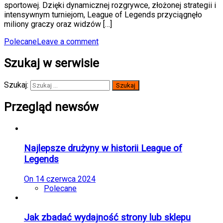
sportowej. Dzięki dynamicznej rozgrywce, złożonej strategii i
intensywnym turniejom, League of Legends przyciągnęło
miliony graczy oraz widzów […]
Polecane
Leave a comment
Szukaj w serwisie
Szukaj:
Przegląd newsów
Najlepsze drużyny w historii League of
Legends
On
14 czerwca 2024
Polecane
Jak zbadać wydajność strony lub sklepu