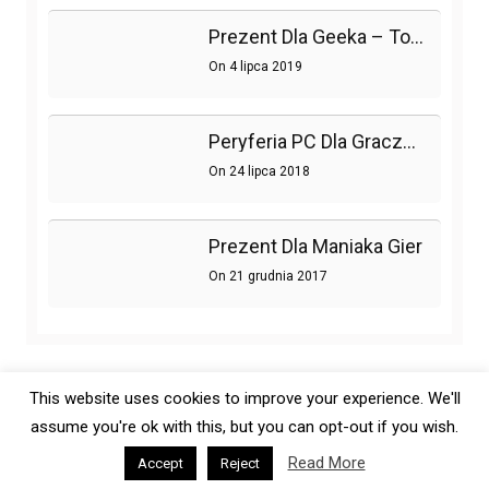
Prezent Dla Geeka – To Go Ucieszy!
On
4 lipca 2019
Peryferia PC Dla Graczy – Gdzie Szukać Nowości?
On
24 lipca 2018
Prezent Dla Maniaka Gier
On
21 grudnia 2017
This website uses cookies to improve your experience. We'll
assume you're ok with this, but you can opt-out if you wish.
Copyright © All right reserved.
|
Theme: OnlineMag by
eVisionThemes
Read More
Accept
Reject