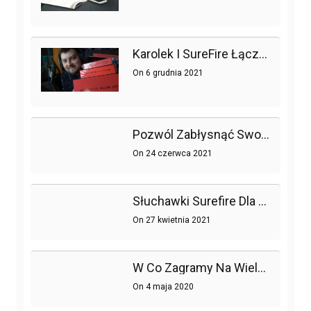
Karolek I SureFire Łączą Siły!
On
6 grudnia 2021
Pozwól Zabłysnąć Swojemu Pokojowi Gier Dzięki Trzem Myszom Surefire
On
24 czerwca 2021
Słuchawki Surefire Dla Prawdziwych Graczy
On
27 kwietnia 2021
W Co Zagramy Na Wielu Platformach?
On
4 maja 2020