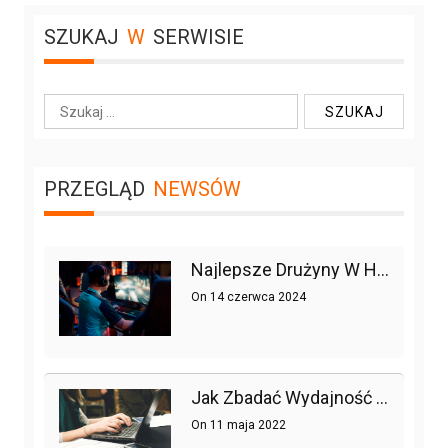
SZUKAJ
W
SERWISIE
S
z
u
k
PRZEGLĄD
NEWSÓW
a
j
:
Najlepsze Drużyny W Historii League Of Legends
On
14 czerwca 2024
Jak Zbadać Wydajność Strony Lub Sklepu Internetowego, Czyli Testy Obciążeniowe W Praktyce
On
11 maja 2022