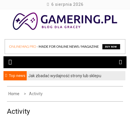
S
6 sierpnia 2026
k
i
p
t
blog dla graczy
gamering.pl
o
c
o
n
t
e
Top news
Jak zbadać wydajność strony lub sklepu
n
internetowego, czyli testy obciążeniowe w
t
praktyce
Home
Activity
Activity