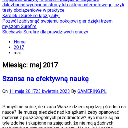
Jak zbadać wydajność strony lub sklepu internetowego, czyli
testy obciążeniowe w praktyce
Karolek i SureFire łączą siły!
Pozwól zabłysnąć swojemu pokojowi gier dzięki trzem
myszom Surefire
Słuchawki Surefire dla prawdziwych graczy
Home
2017
maj
Miesiąc:
maj 2017
Szansa na efektywną naukę
On
11 maja 2017
23 kwietnia 2023
By
GAMERING.PL
Pomyślcie sobie, ile czasu Wasze dzieci spędzają średnio na
nauce? Ile muszą siedzieć nad książkami, żeby opanować
materiał z poszczególnych przedmiotów? Być może są na
tyle zdolne i skupione na zajęciach, że nie mają żadnych