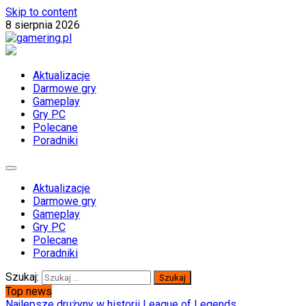
Skip to content
8 sierpnia 2026
gamering.pl
blog dla graczy
Aktualizacje
Darmowe gry
Gameplay
Gry PC
Polecane
Poradniki
Aktualizacje
Darmowe gry
Gameplay
Gry PC
Polecane
Poradniki
Szukaj:
Top news
Najlepsze drużyny w historii League of Legends