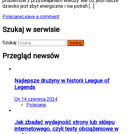
problemów z przyswajaniem wiedzy. Ale co, jeśli nasze
dziecko jest zbyt energiczne i nie potrafi […]
Polecane
Leave a comment
Szukaj w serwisie
Szukaj:
Przegląd newsów
Najlepsze drużyny w historii League of
Legends
On
14 czerwca 2024
Polecane
Jak zbadać wydajność strony lub sklepu
internetowego, czyli testy obciążeniowe w