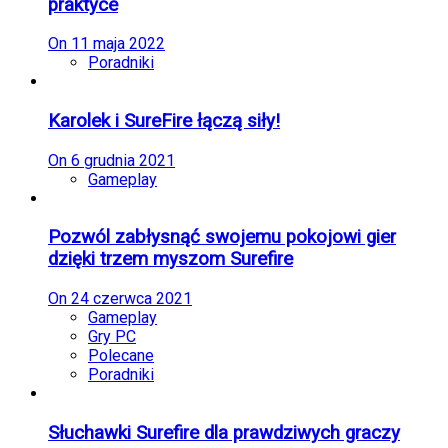
praktyce
On
11 maja 2022
Poradniki
Karolek i SureFire łączą siły!
On
6 grudnia 2021
Gameplay
Pozwól zabłysnąć swojemu pokojowi gier
dzięki trzem myszom Surefire
On
24 czerwca 2021
Gameplay
Gry PC
Polecane
Poradniki
Słuchawki Surefire dla prawdziwych graczy