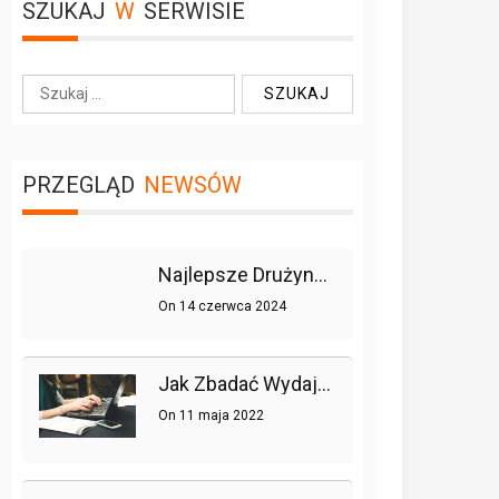
SZUKAJ
W
SERWISIE
S
z
u
k
PRZEGLĄD
NEWSÓW
a
j
:
Najlepsze Drużyny W Historii League Of Legends
On
14 czerwca 2024
Jak Zbadać Wydajność Strony Lub Sklepu Internetowego, Czyli Testy Obciążeniowe W Praktyce
On
11 maja 2022