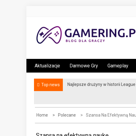
S
k
i
p
t
gamering.pl
blog dla graczy
o
c
Aktualizacje
Darmowe Gry
Gameplay
o
n
t
Najlepsze drużyny w historii Leagu
Top news
e
n
t
Home
Polecane
Szansa Na Efektywną Na
Szansa na efektywną naukę