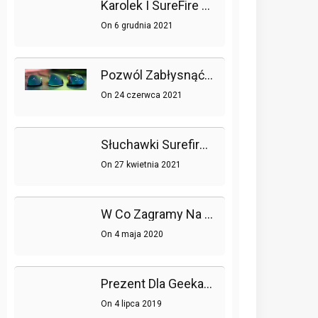
Karolek I SureFire Łączą Siły!
On
6 grudnia 2021
Pozwól Zabłysnąć Swojemu Pokojowi Gier Dzięki Trzem Myszom Surefire
On
24 czerwca 2021
Słuchawki Surefire Dla Prawdziwych Graczy
On
27 kwietnia 2021
W Co Zagramy Na Wielu Platformach?
On
4 maja 2020
Prezent Dla Geeka – To Go Ucieszy!
On
4 lipca 2019