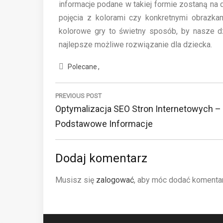
informacje podane w takiej formie zostaną na 
pojęcia z kolorami czy konkretnymi obrazkam
kolorowe gry to świetny sposób, by nasze dz
najlepsze możliwe rozwiązanie dla dziecka.
Polecane
N
a
PREVIOUS POST
P
Optymalizacja SEO Stron Internetowych –
w
R
Podstawowe Informacje
i
E
g
V
Dodaj komentarz
a
I
c
Musisz się
zalogować
, aby móc dodać komenta
O
j
U
a
S