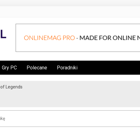
Gry PC
Polecane
Poradniki
e of Legends
ukę