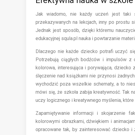
Efektywna nauka w szkole 
Jak wiadomo, nie każdy uczeń jest taki
przekazywanych na lekcjach, inny po prostu s
Jednak jest sposób, dzięki któremu nauczyci
edukacyjnej squla.pl nauka i powtarzanie mater
Dlaczego nie każde dziecko potrafi uczyć si
Potrzebują ciągłych bodźców i impulsów z o
kolorowa, interesująca i porywająca, dziecko 
ślęczenie nad książkami nie przynosi żadnych
wychodzić poza wszelkie schematy, a to nie
mówi się, że szkoła zabija kreatywność. Tak n
uczy logicznego i kreatywnego myślenia, które
Zapamiętywanie informacji i skojarzenie f
kolorowymi obrazkami, dźwiękiem i animacjami.
opracowane tak, by zainteresować dziecko i z