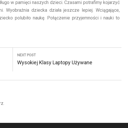
długo w pamięci naszych dzieci. Czasami potrafimy kojarzyć
i. Wyobraźnia dziecka działa jeszcze lepiej. Wciągające,
iecko polubiło naukę. Połączenie przyjemności i nauki to
NEXT POST
N
Wysokiej Klasy Laptopy Używane
E
X
T
P
rz.
O
S
T