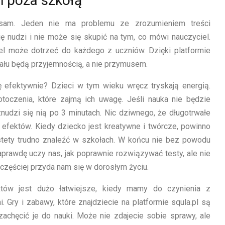
i poza szkołą
 sam. Jeden nie ma problemu ze zrozumieniem treści
ię nudzi i nie może się skupić na tym, co mówi nauczyciel.
el może dotrzeć do każdego z uczniów. Dzięki platformie
iału będą przyjemnością, a nie przymusem.
ę efektywnie? Dzieci w tym wieku wręcz tryskają energią.
toczenia, które zajmą ich uwagę. Jeśli nauka nie będzie
znudzi się nią po 3 minutach. Nic dziwnego, że długotrwałe
 efektów. Kiedy dziecko jest kreatywne i twórcze, powinno
stety trudno znaleźć w szkołach. W końcu nie bez powodu
aprawdę uczy nas, jak poprawnie rozwiązywać testy, ale nie
 częściej przyda nam się w dorosłym życiu.
aktów jest dużo łatwiejsze, kiedy mamy do czynienia z
 Gry i zabawy, które znajdziecie na platformie squla.pl są
achęcić je do nauki. Może nie zdajecie sobie sprawy, ale