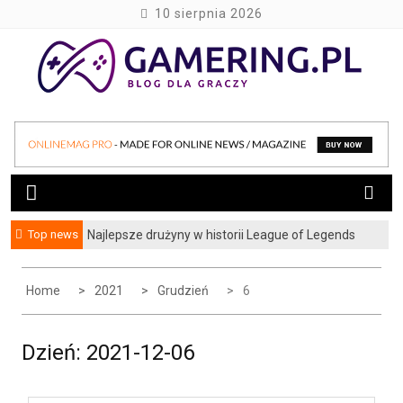
S
10 sierpnia 2026
k
i
p
t
blog dla graczy
gamering.pl
o
c
o
n
t
e
Top news
Najlepsze drużyny w historii League of Legends
Jak zbadać wydajność strony lub sklepu
n
internetowego, czyli testy obciążeniowe w
t
praktyce
Home
2021
Grudzień
6
Dzień:
2021-12-06