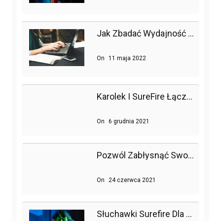
Jak Zbadać Wydajność Strony Lub Sklepu Internetowego, Czyli Testy Obciążeniowe W Praktyce
On
11 maja 2022
Karolek I SureFire Łączą Siły!
On
6 grudnia 2021
Pozwól Zabłysnąć Swojemu Pokojowi Gier Dzięki Trzem Myszom Surefire
On
24 czerwca 2021
Słuchawki Surefire Dla Prawdziwych Graczy