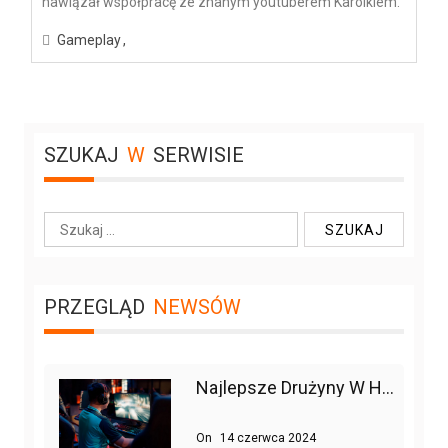
nawiązał współpracę ze znanym youtuberem Karolkiem.
Gameplay
SZUKAJ
W
SERWISIE
S
z
u
k
PRZEGLĄD
NEWSÓW
a
j
:
Najlepsze Drużyny W Historii League Of Legends
On
14 czerwca 2024