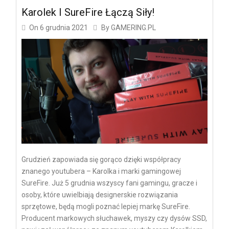
Karolek I SureFire Łączą Siły!
On
6 grudnia 2021
By
GAMERING.PL
Grudzień zapowiada się gorąco dzięki współpracy
znanego youtubera – Karolka i marki gamingowej
SureFire. Już 5 grudnia wszyscy fani gamingu, gracze i
osoby, które uwielbiają designerskie rozwiązania
sprzętowe, będą mogli poznać lepiej markę SureFire.
Producent markowych słuchawek, myszy czy dysów SSD,