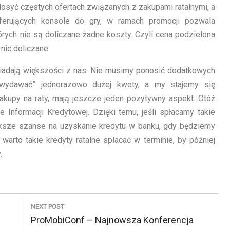
syć częstych ofertach związanych z zakupami ratalnymi, a
ferujących konsole do gry, w ramach promocji pozwala
tórych nie są doliczane żadne koszty. Czyli cena podzielona
 nic doliczane.
wiadają większości z nas. Nie musimy ponosić dodatkowych
wydawać” jednorazowo dużej kwoty, a my stajemy się
akupy na raty, mają jeszcze jeden pozytywny aspekt. Otóż
 Informacji Kredytowej. Dzięki temu, jeśli spłacamy takie
ększe szanse na uzyskanie kredytu w banku, gdy będziemy
arto takie kredyty ratalne spłacać w terminie, by później
.
NEXT POST
N
ProMobiConf – Najnowsza Konferencja