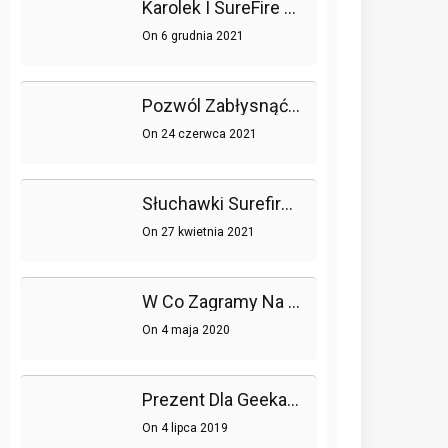
Karolek I SureFire Łączą Siły!
On
6 grudnia 2021
Pozwól Zabłysnąć Swojemu Pokojowi Gier Dzięki Trzem Myszom Surefire
On
24 czerwca 2021
Słuchawki Surefire Dla Prawdziwych Graczy
On
27 kwietnia 2021
W Co Zagramy Na Wielu Platformach?
On
4 maja 2020
Prezent Dla Geeka – To Go Ucieszy!
On
4 lipca 2019