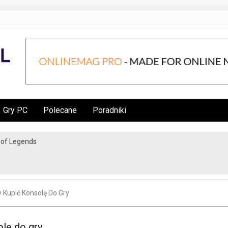
Gry PC
Polecane
Poradniki
e of Legends
lepu internetowego, czyli testy obciążeniowe w praktyce
 Kupić Konsolę Do Gry
olę do gry