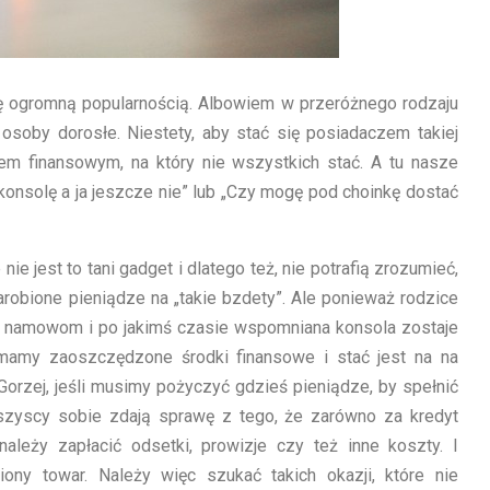
ię ogromną popularnością. Albowiem w przeróżnego rodzaju
i osoby dorosłe. Niestety, aby stać się posiadaczem takiej
iem finansowym, na który nie wszystkich stać. A tu nasze
 konsolę a ja jeszcze nie” lub „Czy mogę pod choinkę dostać
ie jest to tani gadget i dlatego też, nie potrafią zrozumieć,
obione pieniądze na „takie bzdety”. Ale ponieważ rodzice
ch namowom i po jakimś czasie wspomniana konsola zostaje
 mamy zaoszczędzone środki finansowe i stać jest na na
orzej, jeśli musimy pożyczyć gdzieś pieniądze, by spełnić
szyscy sobie zdają sprawę z tego, że zarówno za kredyt
ależy zapłacić odsetki, prowizje czy też inne koszty. I
ny towar. Należy więc szukać takich okazji, które nie