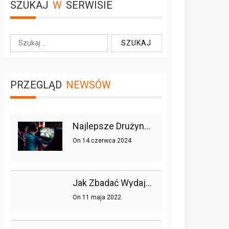
SZUKAJ
W
SERWISIE
S
z
u
k
PRZEGLĄD
NEWSÓW
a
j
:
Najlepsze Drużyny W Historii League Of Legends
On
14 czerwca 2024
Jak Zbadać Wydajność Strony Lub Sklepu Internetowego, Czyli Testy Obciążeniowe W Praktyce
On
11 maja 2022