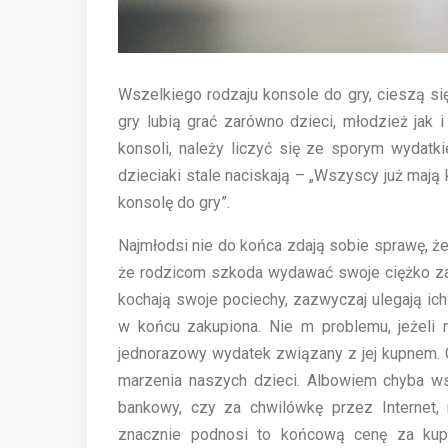
Wszelkiego rodzaju konsole do gry, cieszą s
gry lubią grać zarówno dzieci, młodzież jak 
konsoli, należy liczyć się ze sporym wydatk
dzieciaki stale naciskają – „Wszyscy już mają
konsolę do gry”.
Najmłodsi nie do końca zdają sobie sprawę, że n
że rodzicom szkoda wydawać swoje ciężko zar
kochają swoje pociechy, zazwyczaj ulegają i
w końcu zakupiona. Nie m problemu, jeżeli
jednorazowy wydatek związany z jej kupnem. G
marzenia naszych dzieci. Albowiem chyba w
bankowy, czy za chwilówkę przez Internet, n
znacznie podnosi to końcową cenę za kupio