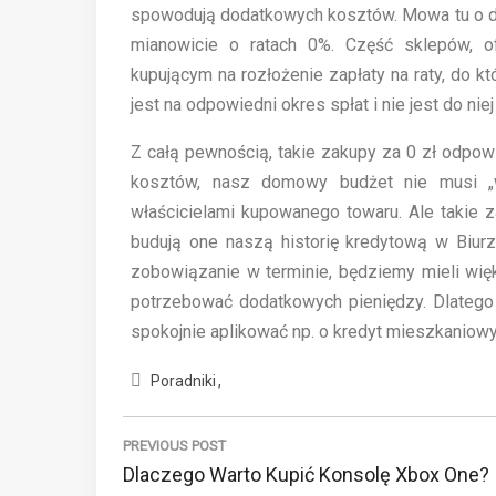
spowodują dodatkowych kosztów. Mowa tu o do
mianowicie o ratach 0%. Część sklepów, o
kupującym na rozłożenie zapłaty na raty, do k
jest na odpowiedni okres spłat i nie jest do niej
Z całą pewnością, takie zakupy za 0 zł odpo
kosztów, nasz domowy budżet nie musi „
właścicielami kupowanego towaru. Ale takie z
budują one naszą historię kredytową w Biurze
zobowiązanie w terminie, będziemy mieli wi
potrzebować dodatkowych pieniędzy. Dlatego w
spokojnie aplikować np. o kredyt mieszkaniowy
Poradniki
N
a
PREVIOUS POST
P
Dlaczego Warto Kupić Konsolę Xbox One?
w