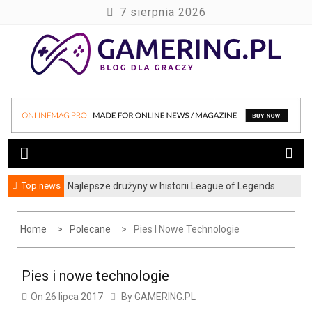
S
7 sierpnia 2026
k
i
p
t
blog dla graczy
gamering.pl
o
c
o
n
t
Top news
Najlepsze drużyny w historii League of Legends
Jak zbadać wydajność strony lub sklepu
e
internetowego, czyli testy obciążeniowe w
n
praktyce
Home
Polecane
Pies I Nowe Technologie
t
Pies i nowe technologie
On
26 lipca 2017
By
GAMERING.PL