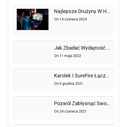
j
:
Najlepsze Drużyny W Historii League Of Legends
On
14 czerwca 2024
Jak Zbadać Wydajność Strony Lub Sklepu Internetowego, Czyli Testy Obciążeniowe W Praktyce
On
11 maja 2022
Karolek I SureFire Łączą Siły!
On
6 grudnia 2021
Pozwól Zabłysnąć Swojemu Pokojowi Gier Dzięki Trzem Myszom Surefire
On
24 czerwca 2021