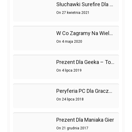
Słuchawki Surefire Dla Prawdziwych Graczy
On
27 kwietnia 2021
W Co Zagramy Na Wielu Platformach?
On
4 maja 2020
Prezent Dla Geeka – To Go Ucieszy!
On
4 lipca 2019
Peryferia PC Dla Graczy – Gdzie Szukać Nowości?
On
24 lipca 2018
Prezent Dla Maniaka Gier
On
21 grudnia 2017