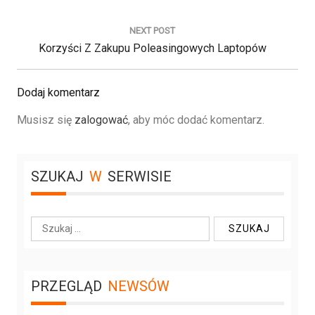
g
R
a
E
NEXT POST
c
N
Korzyści Z Zakupu Poleasingowych Laptopów
V
j
E
I
a
w
X
O
Dodaj komentarz
p
T
U
i
Musisz się
zalogować
, aby móc dodać komentarz.
P
S
s
O
u
P
S
O
SZUKAJ
W
SERWISIE
T
S
:
T
:
S
z
u
k
PRZEGLĄD
NEWSÓW
a