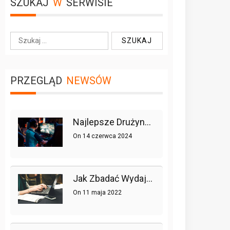
SZUKAJ
W
SERWISIE
S
z
u
k
PRZEGLĄD
NEWSÓW
a
j
:
Najlepsze Drużyny W Historii League Of Legends
On
14 czerwca 2024
Jak Zbadać Wydajność Strony Lub Sklepu Internetowego, Czyli Testy Obciążeniowe W Praktyce
On
11 maja 2022