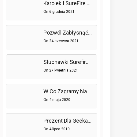
Karolek I SureFire Łączą Siły!
On
6 grudnia 2021
Pozwól Zabłysnąć Swojemu Pokojowi Gier Dzięki Trzem Myszom Surefire
On
24 czerwca 2021
Słuchawki Surefire Dla Prawdziwych Graczy
On
27 kwietnia 2021
W Co Zagramy Na Wielu Platformach?
On
4 maja 2020
Prezent Dla Geeka – To Go Ucieszy!
On
4 lipca 2019