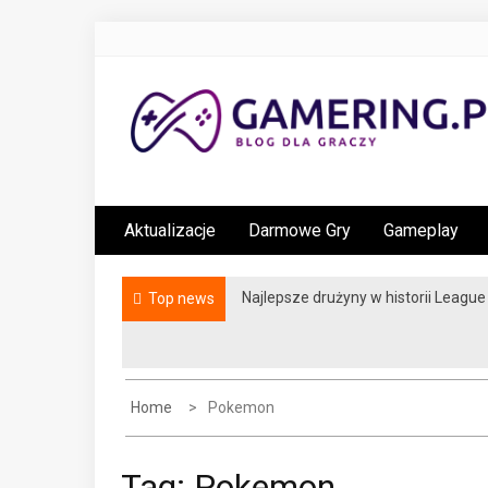
S
k
i
p
t
o
gamering.pl
blog dla graczy
c
o
Aktualizacje
Darmowe Gry
Gameplay
n
t
e
Najlepsze drużyny w historii Leagu
Top news
n
t
Home
Pokemon
Tag:
Pokemon