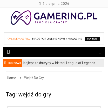
S
6 sierpnia 2026
k
i
p
t
blog dla graczy
gamering.pl
o
c
o
n
t
e
Top news
Najlepsze drużyny w historii League of Legends
n
t
Home
Wejdź Do Gry
Tag:
wejdź do gry