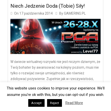
Niech Jedzenie Doda (Tobie) Siły!
On
17 października 2014
By
GAMERING.PL
W świecie wirtualnej rozrywki nie jest niczym dziwnym, że
Twój bohater by awansować na kolejny poziom, musi nie
tylko o rozwijać swoje umiejętności, ale również
zdobywać pożywienie. Zupełnie jak w rzeczywistości,
choć Ty wcale nie musisz organizować wyprawy –
This website uses cookies to improve your experience. We'll
jedzenie zostanie dostarczone pod wskazany przez
assume you're ok with this, but you can opt-out if you wish.
Ciebie adres.
Read More
Accept
Reject
Polecane
Poradniki
nokaut
pyszne